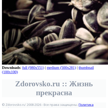
Downloads
:
full (980x551)
|
medium (500x281)
|
thumbnail
(100x100)
Zdorovsko.ru :: Жизнь
прекрасна
© Zdorovsko.ru' 2008-2026 - Все права защищены.
Политика