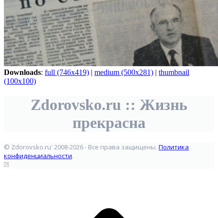
Downloads
:
full (746x419)
|
medium (500x281)
|
thumbnail
(100x100)
Zdorovsko.ru :: Жизнь
прекрасна
© Zdorovsko.ru' 2008-2026 - Все права защищены.
Политика
конфиденциальности
.