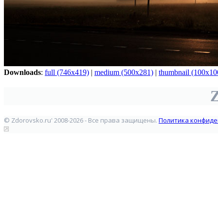
Downloads
:
full (746x419)
|
medium (500x281)
|
thumbnail (100x10
Z
© Zdorovsko.ru' 2008-2026 - Все права защищены.
Политика конфиде