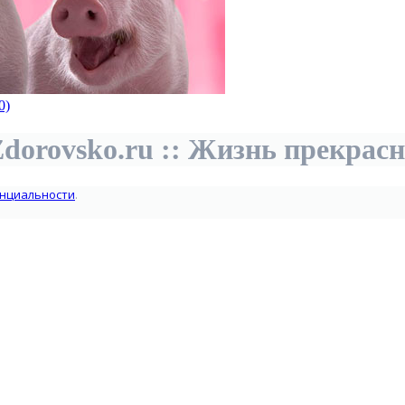
0)
dorovsko.ru :: Жизнь прекрас
нциальности
.