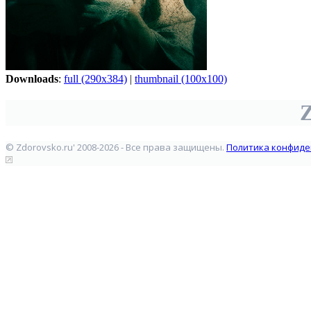
Downloads
:
full (290x384)
|
thumbnail (100x100)
Z
© Zdorovsko.ru' 2008-2026 - Все права защищены.
Политика конфиде