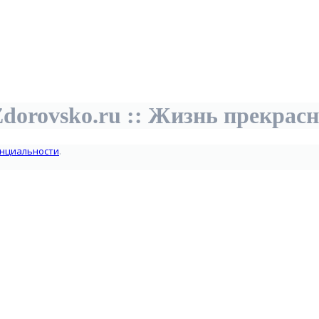
dorovsko.ru :: Жизнь прекрас
нциальности
.