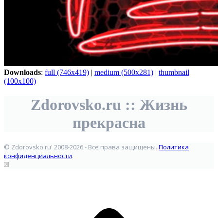
Downloads
:
full (746x419)
|
medium (500x281)
|
thumbnail
(100x100)
Zdorovsko.ru :: Жизнь
прекрасна
© Zdorovsko.ru' 2008-2026 - Все права защищены.
Политика
конфиденциальности
.