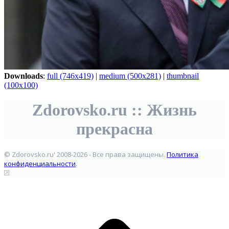
Downloads
:
full (746x419)
|
medium (500x281)
|
thumbnail
(100x100)
Zdorovsko.ru :: Жизнь
прекрасна
© Zdorovsko.ru' 2008-2026 - Все права защищены.
Политика
конфиденциальности
.