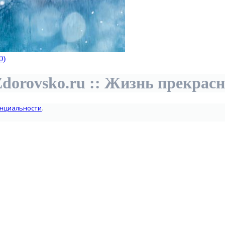
0)
dorovsko.ru :: Жизнь прекрас
нциальности
.