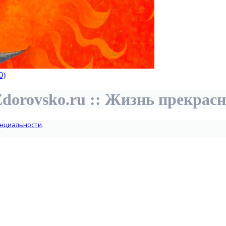
0)
dorovsko.ru :: Жизнь прекрас
нциальности
.