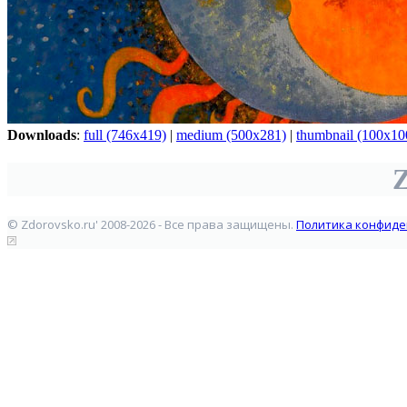
Downloads
:
full (746x419)
|
medium (500x281)
|
thumbnail (100x10
Z
© Zdorovsko.ru' 2008-2026 - Все права защищены.
Политика конфиде