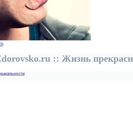
0)
dorovsko.ru :: Жизнь прекрас
нциальности
.