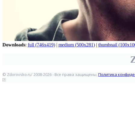
Downloads
:
full (746x419)
|
medium (500x281)
|
thumbnail (100x10
Z
© Zdorovsko.ru' 2008-2026 - Все права защищены.
Политика конфиде