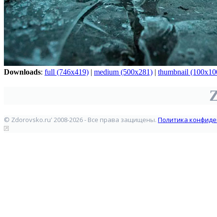
Downloads
:
full (746x419)
|
medium (500x281)
|
thumbnail (100x10
Z
© Zdorovsko.ru' 2008-2026 - Все права защищены.
Политика конфиде