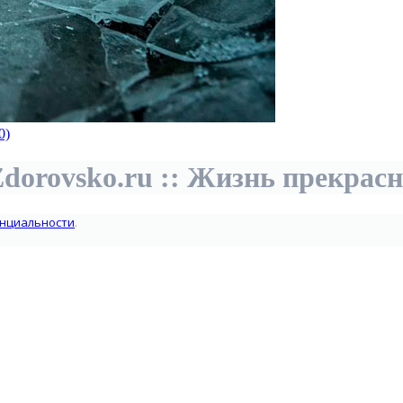
0)
dorovsko.ru :: Жизнь прекрас
нциальности
.