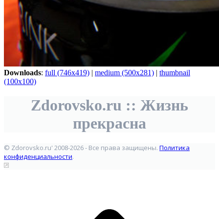
Downloads
:
full (746x419)
|
medium (500x281)
|
thumbnail
(100x100)
Zdorovsko.ru :: Жизнь
прекрасна
© Zdorovsko.ru' 2008-2026 - Все права защищены.
Политика
конфиденциальности
.