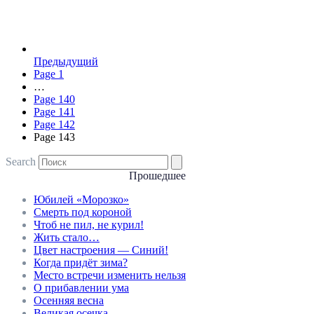
Предыдущий
Page
1
…
Page
140
Page
141
Page
142
Page
143
Search
Прошедшее
Юбилей «Морозко»
Смерть под короной
Чтоб не пил, не курил!
Жить стало…
Цвет настроения — Синий!
Когда придёт зима?
Место встречи изменить нельзя
О прибавлении ума
Осенняя весна
Великая осечка