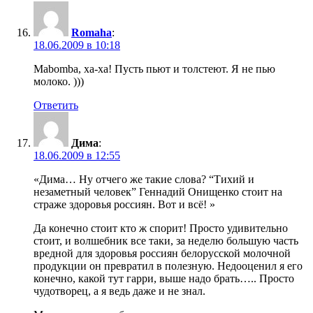
Romaha
:
18.06.2009 в 10:18
Mabomba, ха-ха! Пусть пьют и толстеют. Я не пью
молоко. )))
Ответить
Дима
:
18.06.2009 в 12:55
«Дима… Ну отчего же такие слова? “Тихий и
незаметный человек” Геннадий Онищенко стоит на
страже здоровья россиян. Вот и всё! »
Да конечно стоит кто ж спорит! Просто удивительно
стоит, и волшебник все таки, за неделю большую часть
вредной для здоровья россиян белорусской молочной
продукции он превратил в полезную. Недооценил я его
конечно, какой тут гарри, выше надо брать….. Просто
чудотворец, а я ведь даже и не знал.