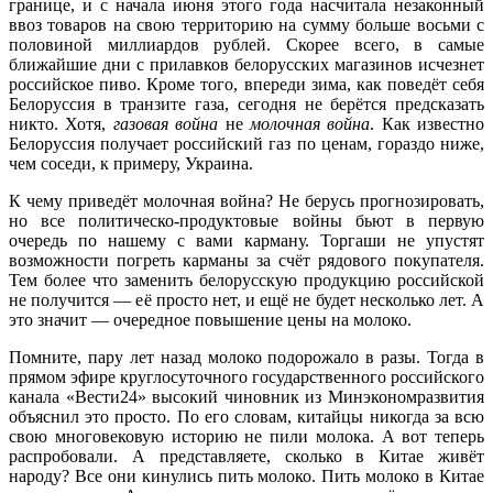
границе, и с начала июня этого года насчитала незаконный
ввоз товаров на свою территорию на сумму больше восьми с
половиной миллиардов рублей. Скорее всего, в самые
ближайшие дни с прилавков белорусских магазинов исчезнет
российское пиво. Кроме того, впереди зима, как поведёт себя
Белоруссия в транзите газа, сегодня не берётся предсказать
никто. Хотя,
газовая война
не
молочная война
. Как известно
Белоруссия получает российский газ по ценам, гораздо ниже,
чем соседи, к примеру, Украина.
К чему приведёт молочная война? Не берусь прогнозировать,
но все политическо-продуктовые войны бьют в первую
очередь по нашему с вами карману. Торгаши не упустят
возможности погреть карманы за счёт рядового покупателя.
Тем более что заменить белорусскую продукцию российской
не получится — её просто нет, и ещё не будет несколько лет. А
это значит — очередное повышение цены на молоко.
Помните, пару лет назад молоко подорожало в разы. Тогда в
прямом эфире круглосуточного государственного российского
канала «Вести24» высокий чиновник из Минэкономразвития
объяснил это просто. По его словам, китайцы никогда за всю
свою многовековую историю не пили молока. А вот теперь
распробовали. А представляете, сколько в Китае живёт
народу? Все они кинулись пить молоко. Пить молоко в Китае