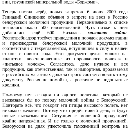
вин, грузинской минеральной воды «Боржоми».
Теперь настал черёд новых запретов. 6 июня 2009 года
Геннадий Онищенко объявил о запрете на ввоз в Россию
белорусской молочной продукции. Первоначально в списке
значилось около 500 наименований. Чуть позже к ним
добавились ещё 600. Началась
молочная война
.
Роспотребнадзор требует приведения в порядок документации
и производства белорусской молочной продукции, в
соответствии с техрегламентом, вступившем в силу в нашей
стране с нового года. Этот документ делит молоко на
«напитки, восстановленные из порошкового молока» и
«питьевое молоко». Согласитесь, дело нужное и вся
продукция, как отечественная, так и импортная, продаваемая
в российских магазинах должна строго соответствовать этому
документу. Россия не помойка, а россияне не подопытные
кролики.
По-моему нет сегодня ни одного политика, который не
высказался бы по поводу молочной войны с Белоруссией.
Повторять всё, что говорят эти птицы высокого полета, нет
никакого желания. Потому что придёт новый день, и будут
новые высказывания. Ситуация с молочной продукцией
крайне напряжённая. И не только с молочной продукцией.
Белоруссия на днях ужесточила таможенный контроль на