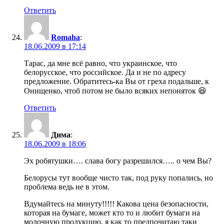
Ответить
Romaha
:
18.06.2009 в 17:14
Тарас, да мне всё равно, что украинское, что
белорусское, что российское. Да и не по адресу
предложение. Обратитесь-ка Вы от греха подальше, к
Онищенко, чтоб потом не было всяких непоняток 😆
Ответить
Дима
:
18.06.2009 в 18:06
Эх робятушки…. слава богу разрешился….. о чем Вы?
Белорусы тут вообще чисто так, под руку попались, но
проблема ведь не в этом.
Вдумайтесь на минуту!!!!! Какова цена безопасности,
которая на бумаге, может кто то и любит бумаги на
молочную продукцию, я как то предпочитаю таки