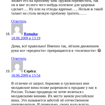
Может его на проблему хим. оружия переместить, так
он в миг из него чего нибудь полезное для здоровья
сделает…. Ну или на отходы ядреные….. Нельзя ж такой
талант на столь мелкую проблему тратить……
Ответить
Romaha
:
18.06.2009 в 13:19
Дима, всё правильно! Именно так, лёгким движением
руки все «вредности» превращаются в «полезности» 😆
Ответить
Серёга
:
18.06.2009 в 15:54
В отличие от шпрот, боржоми и грузинских вин
молдавские вина позже разрешили к продаже у нас в
России. Только продавцы не хотят возиться с
молдавскими винами. Их место заняли российские
вина. Это называется заботой об отечественном
производителе. И правильно, своих надо всегда