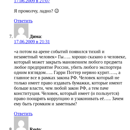
17.06.2009 в 21:07
Я промолчу, ладно? 😉
Ответить
Дима
:
17.06.2009 в 21:31
«а потом на арене событий появился тихий и
незаметный человек» Гы….. хорошо сказано о человеке,
который может закрыть мановением любого предмета
любое предприятие России, убить любого экспортера
одним взглядом….. Гарри Поттер нервно курит….., а
главное все в рамках закона РФ. Человек который не
только имеет право издавать бумажки, которые имеют
больше власти, чем любой закон РФ, а тем паче
конституция. Человек, который имеет (и пользуется)
право поощрять коррупцию и узаконивать её….. Зачем
ему быть громким и заметным?
Ответить
Resto
: