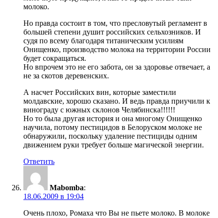
молоко.
Но правда состоит в том, что пресловутый регламент в
большей степени душит российских сельхозников. И
судя по всему благодаря титаническим усилиям
Онищенко, производство молока на территории России
будет сокращаться.
Но впрочем это не его забота, он за здоровье отвечает, а
не за скотов деревенских.
А насчет Российских вин, которые заместили
молдавские, хорошо сказано. И ведь правда приучили к
винограду с южных склонов Челябинска!!!!!!
Но то была другая история и она многому Онищенко
научила, потому пестицидов в Белоруском молоке не
обнаружили, поскольку удаление пестициды одним
движением руки требует больше магической энергии.
Ответить
Mabomba
:
18.06.2009 в 19:04
Очень плохо, Ромаха что Вы не пьете молоко. В молоке