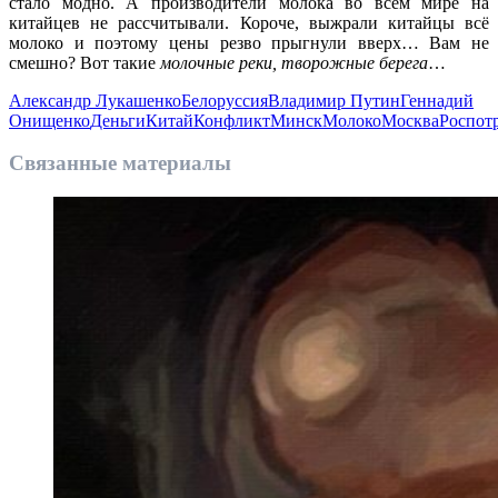
стало модно. А производители молока во всём мире на
китайцев не рассчитывали. Короче, выжрали китайцы всё
молоко и поэтому цены резво прыгнули вверх… Вам не
смешно? Вот такие
молочные реки, творожные берега
…
Александр Лукашенко
Белоруссия
Владимир Путин
Геннадий
Онищенко
Деньги
Китай
Конфликт
Минск
Молоко
Москва
Роспот
Связанные материалы