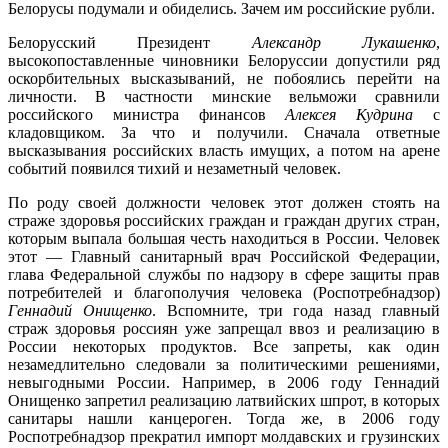
Белорусы подумали и обиделись. Зачем им российские рубли.
Белорусский Президент
Александр Лукашенко
,
высокопоставленные чиновники Белоруссии допустили ряд
оскорбительных высказываний, не побоялись перейти на
личности. В частности минские вельможи сравнили
российского министра финансов
Алексея Кудрина
с
кладовщиком. За что и получили. Сначала ответные
высказывания российских власть имущих, а потом на арене
событий появился тихий и незаметный человек.
По роду своей должности человек этот должен стоять на
страже здоровья российских граждан и граждан других стран,
которым выпала большая честь находиться в России. Человек
этот — Главный санитарный врач Российской Федерации,
глава Федеральной службы по надзору в сфере защиты прав
потребителей и благополучия человека (Роспотребнадзор)
Геннадий Онищенко
. Вспомните, три года назад главный
страж здоровья россиян уже запрещал ввоз и реализацию в
России некоторых продуктов. Все запреты, как один
незамедлительно следовали за политическими решениями,
невыгодными России. Например, в 2006 году Геннадий
Онищенко запретил реализацию латвийских шпрот, в которых
санитары нашли канцероген. Тогда же, в 2006 году
Роспотребнадзор прекратил импорт молдавских и грузинских