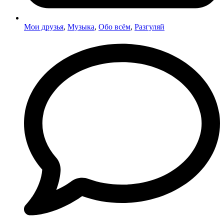
Мои друзья
,
Музыка
,
Обо всём
,
Разгуляй