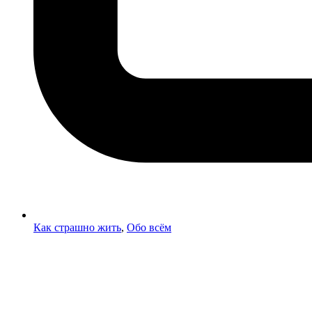
Как страшно жить
,
Обо всём