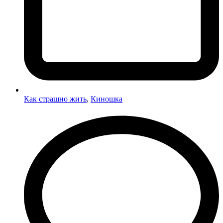
Как страшно жить
,
Киношка