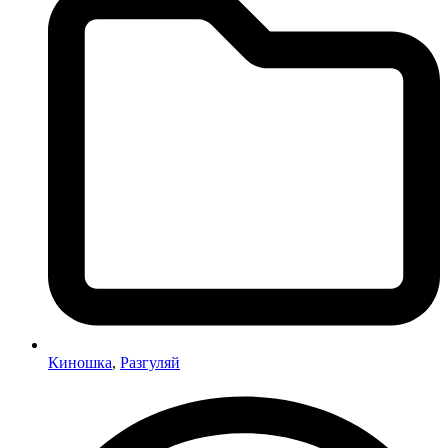
Киношка
,
Разгуляй