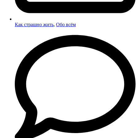
Как страшно жить
,
Обо всём