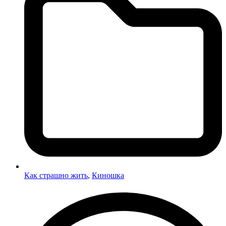
Как страшно жить
,
Киношка