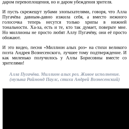
даром перевоплощения, но и даром убеждения зрителя.
И пусть скрежещут зубами злопыхателями, говоря, что Алла
Пугачёва давным-давно изжила себя, а вместо нежного
голосочка теперь несутся только хрипы в нижней
тональности. Ха-ха, есть и те, кто так думает, поверьте мне.
Но миллионы не просто любят Аллу Пугачёву, они её просто
обожают.
И это видео, песня «Миллион алых роз» на стихи великого
поэта Андрея Вознесенского, лучшее тому подтверждение. И
как миленько получилось у Аллы Борисовны вместе со
зрителями!
Алла Пугачёва. Миллион алых роз. Живое исполнение.
(музыка Раймонд Паулс, стихи Андрей Вознесенский)