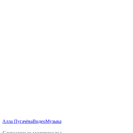
Алла Пугачёва
Видео
Музыка
Связанные материалы