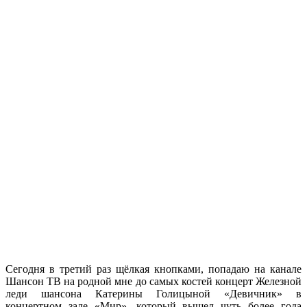
Сегодня в третий раз щёлкая кнопками, попадаю на канале
Шансон ТВ на родной мне до самых костей концерт Железной
леди шансона Катерины Голицыной «Девичник» в
концертном зале «Мир», который вышел чуть более года