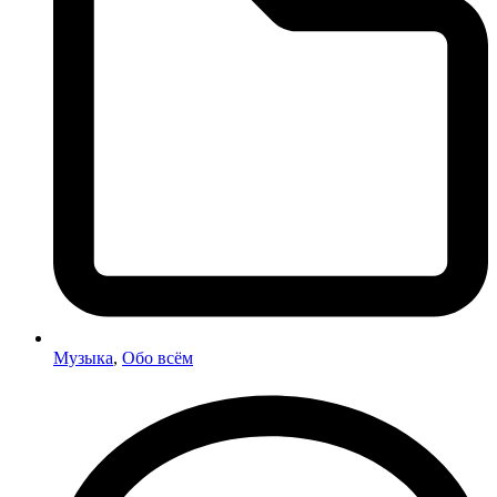
Музыка
,
Обо всём