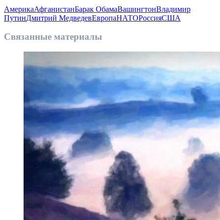
Америка
Афганистан
Барак Обама
Вашингтон
Владимир
Путин
Дмитрий Медведев
Европа
НАТО
Россия
США
Связанные материалы