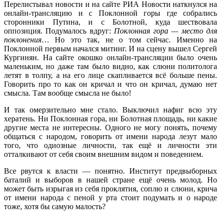
Перелистывал новости и на сайте РИА Новости наткнулся на
онлайн-трансляцию и с Поклонной горы где собрались
сторонники Путина, и с Болотной, куда шествовала
оппозиция. Подумалось вдруг:
Поклонная гора — место для
поклонения
… Но это так, не о том сейчас. Именно на
Поклонной первым начался митинг. И на сцену вышел Сергей
Кургинян. На сайте окошко онлайн-трансляции было очень
маленьким, но даже там было видно, как слюни политолога
летят в толпу, а на его лице скапливается всё больше пены.
Говорить про то как он кричал и что он кричал, думаю нет
смысла. Там вообще смысла не было!
И так омерзительно мне стало. Выключил нафиг всю эту
хератень. Ни Поклонная гора, ни Болотная площадь, ни какие
другие места не интересны. Одного не могу понять, почему
общаться с народом, говорить от имени народа лезут мало
того, что одиозные личности, так ещё и личности эти
отталкивают от себя своим внешним видом и поведением.
Все рвутся к власти — понятно. Институт предвыборных
баталий и выборов в нашей стране ещё очень молод. Но
может быть изрыгая из себя проклятия, соплю и слюни, крича
от имени народа с пеной у рта стоит подумать и о народе
тоже, хотя бы самую малость?