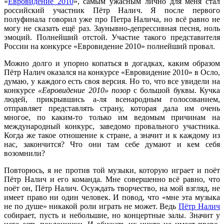
«
Евровидение 2010
», самым ужасным лично для меня стал
российский участник Пётр Налич. Я после первого
полуфинала говорил уже про Петра Налича, но всё равно не
могу не сказать ещё раз. Заунывно-депрессивная песня, ноль
эмоций. Полнейший отстой. Участие такого представителя
России на конкурсе «Евровидение 2010» полнейший провал.
Можно долго и упорно копаться в догадках, каким образом
Пётр Налич оказался на конкурсе «Евровидение 2010» в Осло,
думаю, у каждого есть своя версия. Но то, что все увидели на
конкурсе
«Евровидение 2010» позор
с большой буквы. Кучка
людей, прикрывшись а-ля всенародным голосованием,
отправляет представлять страну, которая дала им очень
многое, по каким-то только им ведомым причинам на
международный конкурс, заведомо провального участника.
Когда же такое отношение к стране, а значит и к каждому из
нас, закончится? Что они там себе думают и кем себя
возомнили?
Повторюсь, я не против той музыки, которую играет и поёт
Пётр Налич и его команда. Мне совершенно всё равно, что
поёт он, Пётр Налич. Осуждать творчество, на мой взгляд, не
имеет право ни один человек. И повод, что «мне эта музыка
не по душе» никакой роли играть не может. Ведь
Пётр Налич
собирает, пусть и небольшие, но концертные залы. Значит у