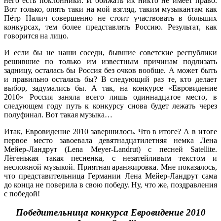
него есть поклонники. И обижать их никто не имеет право.
Вот только, опять таки на мой взгляд, таким музыкантам как
Пётр Налич совершенно не стоит участвовать в больших
конкурсах, тем более представлять Россию. Результат, как
говорится на лицо.
И если бы не наши соседи, бывшие советские республики
решившие по только им известным причинам подлизать
задницу, осталась бы Россия без очков вообще. А может быть
и правильно осталась бы? В следующий раз те, кто делает
выбор, задумались бы. А так, на конкурсе «Евровидение
2010» Россия заняла всего лишь одиннадцатое место, в
следующем году путь к конкурсу снова будет лежать через
полуфинал. Вот такая музыка…
Итак, Евровидение 2010 завершилось. Что в итоге? А в итоге
первое место завоевала девятнадцатилетняя немка Лена
Мейер-Ландрут (Lena Meyer-Landrut) с песней Satellite.
Лёгенькая такая песненка, с незатейливым текстом и
несложной музыкой. Приятная аранжировка. Мне показалось,
что представительница Германии Лена Мейер-Ландрут сама
до конца не поверила в свою победу. Ну, что же, поздравления
с победой!
Победительница конкурса Евровидение 2010