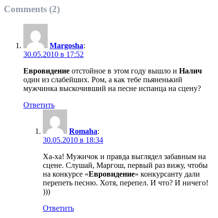
Comments (2)
Margosha
:
30.05.2010 в 17:52
Евровидение
отстойное в этом году вышло и
Налич
один из слабейших. Ром, а как тебе пьяненький
мужчинка выскочивший на песне испанца на сцену?
Ответить
Romaha
:
30.05.2010 в 18:34
Ха-ха! Мужичок и правда выглядел забавным на
сцене. Слушай, Маргош, первый раз вижу, чтобы
на конкурсе «
Евровидение
» конкурсанту дали
перепеть песню. Хотя, перепел. И что? И ничего!
)))
Ответить