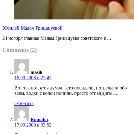
Юбилей Мадам Грицацуевой
24 ноября главная Мадам Грицацуева советского и…
Comments (2)
masik
:
16.09.2008 в 22:47
Вот так вот, а ты думал, зато посидели, потрещали обо
всем, водки с колой попили, просто отпад))))гы…..
Ответить
Romaha
:
17.09.2008 в 03:52