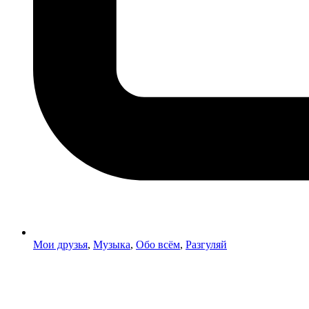
Мои друзья
,
Музыка
,
Обо всём
,
Разгуляй