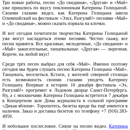
Три новые работы, песни «До свиданья», «Другая» и «Май»
уже пришлись по вкусу поклонникам Катерины Голицыной.
Своими глазами видел, как Катерина Голицына завела
Олимпийский на фестивале «Ээхх, Разгуляй!» песнями «Май»
и «До свиданья», можно сказать порвала на клочки.
И вот сегодня почитатели творчества Катерины Голицыной
уже могут насладиться этими песнями. Честно скажу, все
песни нравятся. Все красивые, мелодичные, «До свидания» и
«Май» зажигательные, танцевальные. «Другая» — лиричная.
Короче, на любой вкус!
Среди трёх песен выбрал для себя «Май». Именно поэтому
сегодня мы будем слушать песню Катерина Голицына «Май».
Танцевать, веселиться. Кстати, у жителей северной столицы
есть возможность своими глазами увидеть Катерину
Голицыну. Впервые в истории 10 декабря фестиваль «Эх,
Разгуляй!» прогремит в Ледовом дворце Санкт-Петербурга.
Ну, а с москвичами Катерина Голицына встретится 7 декабря
в Концертном зале Дома журналиста в сольной программе
«Дикая яблоня». Торопитесь, билеты вроде бы ещё имеются в
наличии. Заказ и доставка билетов по телефону +7 (916) 283-
4959.
И небольшое послесловие. Сняли на песню видео.
Катерина