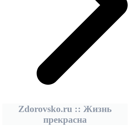
Zdorovsko.ru :: Жизнь
прекрасна