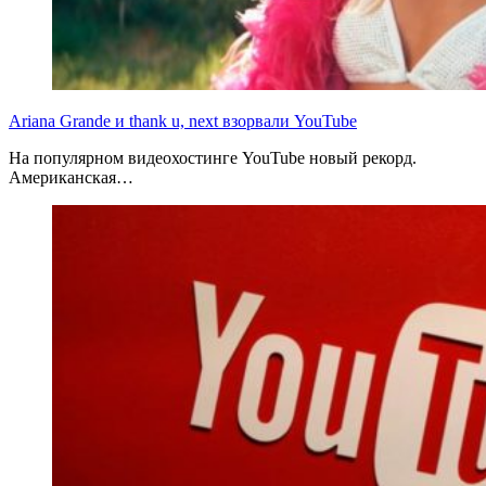
Ariana Grande и thank u, next взорвали YouTube
На популярном видеохостинге YouTube новый рекорд.
Американская…