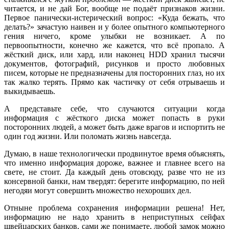
читается, и не дай Бог, вообще не подаёт признаков жизни.
Первое панически-истерический вопрос: «Куда бежать, что
делать?» зачастую наивен и у более опытного компьютерного
гения ничего, кроме улыбки не возникает. А по
первоопытности, конечно же кажется, что всё пропало. А
жёсткий диск, или хард, или наконец HDD хранил тысячи
документов, фотографий, рисунков и просто любовных
писем, которые не предназначены для посторонних глаз, но их
так жалко терять. Прямо как частичку от себя отрываешь и
выкидываешь.
А представьте себе, что случаются ситуации когда
информация с жёсткого диска может попасть в руки
посторонних людей, а может быть даже врагов и испортить не
один год жизни. Или поломать жизнь навсегда.
Думаю, в наше технологически продвинутое время объяснять,
что именно информация дороже, важнее и главнее всего на
свете, не стоит. Да каждый день отовсюду, разве что не из
консервной банки, нам твердят: берегите информацию, по ней
негодяи могут совершить множество нехороших дел.
Отныне проблема сохранения информации решена! Нет,
информацию не надо хранить в неприступных сейфах
швейцарских банков, сами же понимаете, любой замок можно