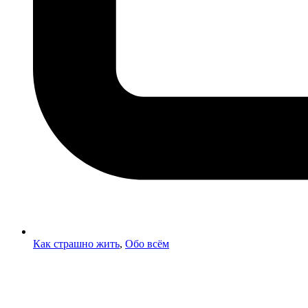
Как страшно жить
,
Обо всём