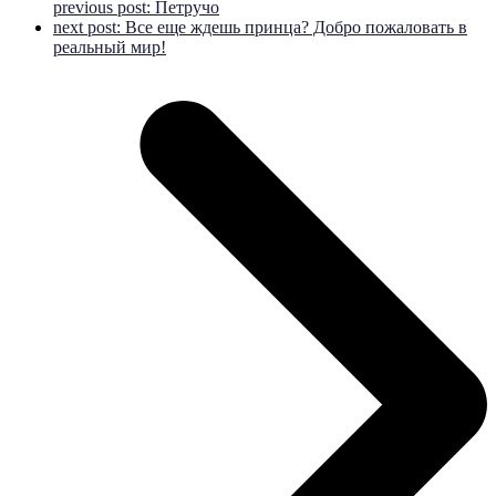
previous post:
Петручо
next post:
Все еще ждешь принца? Добро пожаловать в
реальный мир!