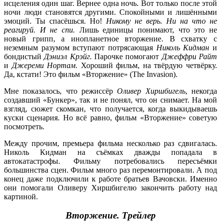
исцеления один шаг. Вернее одна ночь. Вот только после этой
ночи люди становятся другими. Спокойными и лишёнными
эмоций. Ты спасёшься. Но!
Никому не верь. Ни на что не
реагируй. И не спи.
Лишь единицы понимают, что это не
новый грипп, а инопланетное вторжение. В схватку с
неземным разумом вступают потрясающая
Николь Кидман
и
бондистый
Дэниэл Крэйг
. Парочке помогают
Джеффри Райт
и
Джереми Нортам
. Хороший фильм, на твёрдую четвёрку.
Да, кстати! Это фильм «Вторжение» (The Invasion).
Мне показалось, что режиссёр
Оливер Хиршбигель
, некогда
создавший «Бункер», так и не понял, что он снимает. На мой
взгляд, сюжет скомкан, что получается, когда выкидываешь
куски сценария. Но всё равно, фильм «Вторжение» советую
посмотреть.
Между прочим, премьера фильма несколько раз сдвигалась.
Николь Кидман на съёмках дважды попадала в
автокатастрофы. Фильму потребовались пересъёмки
большинства сцен. Фильм много раз перемонтировали. А под
конец даже подключили к работе братьев Вачовски. Именно
они помогали Оливеру Хиршбигелю закончить работу над
картиной.
Вторжение. Трейлер