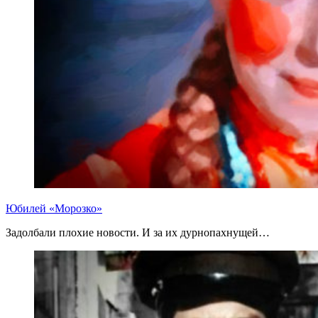
Юбилей «Морозко»
Задолбали плохие новости. И за их дурнопахнущей…