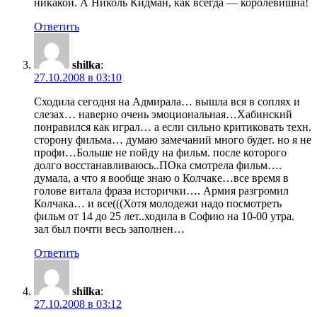
никакой. А Николь Кидман, как всегда — королевишна!
Ответить
shilka
:
27.10.2008 в 03:10
Сходила сегодня на Адмирала… вышла вся в соплях и
слезах… наверно очень эмоциональная…Хабинский
понравился как играл… а если сильно критиковать техн.
сторону фильма… думаю замечаний много будет. но я не
профи…Больше не пойду на фильм. после которого
долго восстанавливаюсь..ПОка смотрела фильм….
думала, а что я вообще знаю о Колчаке…все время в
голове витала фраза исторички…. Армия разгромил
Колчака… и все(((Хотя молодежи надо посмотреть
фильм от 14 до 25 лет..ходила в Софию на 10-00 утра.
зал был почти весь заполнен…
Ответить
shilka
:
27.10.2008 в 03:12