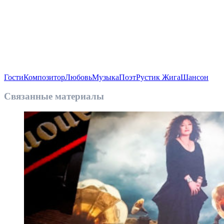
Гости
Композитор
Любовь
Музыка
Поэт
Рустик Жига
Шансон
Связанные материалы