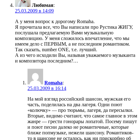
Любимая
:
25.03.2009 в 14:09
А у меня вопрос к дорогому Romaha.
Я прочитала все, что Вы написали про Рустика ЖИГУ,
послушала предлагаемую Вами музыкальную
композицию. У меня сложилось впечатление, что мы
имеем дело с ПЕРВЫМ, а не последним романтиком.
Так сказать, number ONE, т.е. лучший.
А из чего исходили Вы, называя уважаемого музыканта
и композитора последним?…
Romaha
:
25.03.2009 в 16:14
На мой взгляд российский шансон, мужская его
часть, поделилась на два лагеря. Одни поют
«колючку» — про тюрьмы, лагеря, да пересылки.
Вторые, видимо считают, что самое главное в этом
жанре — грести гонорары лопатой. Посему пишут
и поют песни далеко не романтичные, которые
ближе попмузыке, нежели шансону. Романтиков-
то в шансоне не осталось, как ни прискорбно об