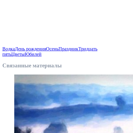
Водка
День рождения
Осень
Праздник
Тридцать
пять
Цветы
Юбилей
Связанные материалы