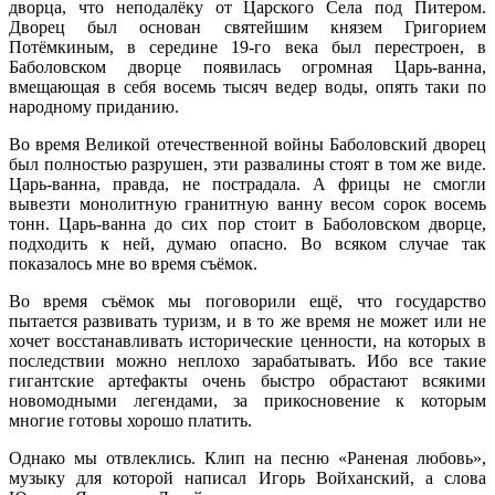
дворца, что неподалёку от Царского Села под Питером.
Дворец был основан святейшим князем Григорием
Потёмкиным, в середине 19-го века был перестроен, в
Баболовском дворце появилась огромная Царь-ванна,
вмещающая в себя восемь тысяч ведер воды, опять таки по
народному приданию.
Во время Великой отечественной войны Баболовский дворец
был полностью разрушен, эти развалины стоят в том же виде.
Царь-ванна, правда, не пострадала. А фрицы не смогли
вывезти монолитную гранитную ванну весом сорок восемь
тонн. Царь-ванна до сих пор стоит в Баболовском дворце,
подходить к ней, думаю опасно. Во всяком случае так
показалось мне во время съёмок.
Во время съёмок мы поговорили ещё, что государство
пытается развивать туризм, и в то же время не может или не
хочет восстанавливать исторические ценности, на которых в
последствии можно неплохо зарабатывать. Ибо все такие
гигантские артефакты очень быстро обрастают всякими
новомодными легендами, за прикосновение к которым
многие готовы хорошо платить.
Однако мы отвлеклись. Клип на песню «Раненая любовь»,
музыку для которой написал Игорь Войханский, а слова