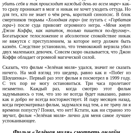
убить себя и так происходит каждый день во всем мире
» как-
то сразу проникает в мозг и никак не хочет уходить оттуда. Но
для тех, кто не знает о чём речь, короткий синопсис. В блок
смертников тюрьмы «
Холодная гора
» (не путать с «
Горбатая
гора
«) после суда привозят огромного негра. «
Меня зовут
Джон Коффи, как напиток, только пишется по-другому
«.
Богатырское телосложение и абсолютное спокойствие никак
не вяжутся с преступлением, за которое негр должен быть
казнён. Следствие установило, что темнокожий верзила убил
двух маленьких девочек. Совсем скоро оказывается, что Джон
Коффи обладает огромной магической силой.
Сказать, что фильм «Зелёная миля» удался, значит не сказать
ничего. На мой взгляд это шедевр, равно как и «Побег из
Шоушенка». Первый раз этот фильм я посмотрел в 1999 году.
С тех пор не могу остановиться. Три часа пролетают
незаметно. Каждый раз, когда смотрю этот фильм
задумываюсь о том, что зло не всегда будет наказано, равно
как и добро не всегда восторжествует. И пару месяцев назад,
когда пересматривал фильм, задумался над тем, а не трачу ли я
времени попусту? Понял, что нет! Кстати, как ни странно это
звучит, фильм «Зелёная миля» лично для меня самое лучшее
успокаивающее.
Фильм «Зелёная миля» смотреть онлайн