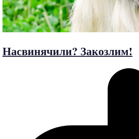
Насвинячили? Закозлим!