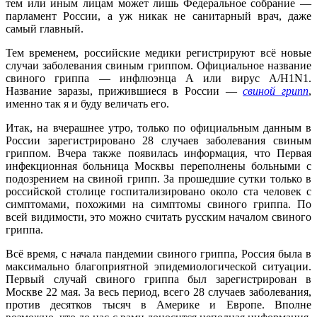
тем или иным лицам может лишь Федеральное собрание —
парламент России, а уж никак не санитарный врач, даже
самый главный.
Тем временем, российские медики регистрируют всё новые
случаи заболевания свиным гриппом. Официальное название
свиного гриппа — инфлюэнца А или вирус A/H1N1.
Название заразы, прижившиеся в России —
свиной грипп
,
именно так я и буду величать его.
Итак, на вчерашнее утро, только по официальным данным в
России зарегистрировано 28 случаев заболевания свиным
гриппом. Вчера также появилась информация, что Первая
инфекционная больница Москвы переполнены больными с
подозрением на свиной грипп. За прошедшие сутки только в
российской столице госпитализировано около ста человек с
симптомами, похожими на симптомы свиного гриппа. По
всей видимости, это можно считать русским началом свиного
гриппа.
Всё время, с начала пандемии свиного гриппа, Россия была в
максимально благоприятной эпидемиологической ситуации.
Первый случай свиного гриппа был зарегистрирован в
Москве 22 мая. За весь период, всего 28 случаев заболевания,
против десятков тысяч в Америке и Европе. Вполне