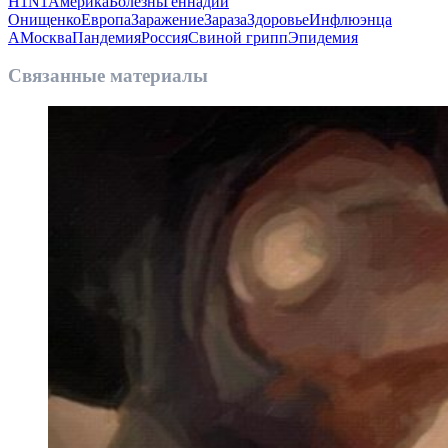
H1N1
Америка
Болезнь
Геннадий
Онищенко
Европа
Заражение
Зараза
Здоровье
Инфлюэнца
A
Москва
Пандемия
Россия
Свиной грипп
Эпидемия
Связанные материалы