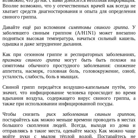
возможно, что до нас с вами доносится неполная информация.
Вполне возможно, что у отечественных врачей как всегда не
хватает средств диагностирования и опыта для определения
свиного гриппа.
Давайте ещё раз вспомним
симптомы свиного гриппа
. У
заболевшего свиным гриппом (A/H1N1) может внезапно
подняться высокая температура, начаться сильный кашель,
одышка и даже затруднение дыхания.
Как при сезонном гриппе и респираторных заболеваниях,
признаки свиного гриппа
могут быть быть похожи на
симптомы обычного простудного заболевания: снижение
аппетита, насморк, головная боль, головокружение, озноб,
усталость, слабость, боль в мышцах.
Свиной грипп передаётся воздушно-капельным путём, это
значит, что инфицирование человека происходит во время
вдыхания воздуха, содержащего вирус свиного гриппа, а
также при использовании инфицированной посуды.
Чтобы снизить
риск заболевания свиным гриппом
,
постарайтесь как можно меньше времени проводить в местах
большого скопления людей. Всегда, выходя из дома и
отправляясь в такие места, одевайте маску. Как можно чаще
мойте руки с мылом тёплой водой. Постарайтесь не