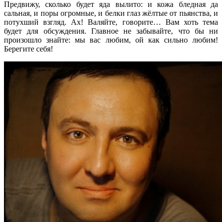
Предвижу, сколько будет яда вылито: и кожа бледная да
сальная, и поры огромные, и белки глаз жёлтые от пьянства, и
потухший взгляд. Ах! Валяйте, говорите… Вам хоть тема
будет для обсуждения. Главное не забывайте, что бы ни
произошло знайте: мы вас любим, ой как сильно любим!
Берегите себя!