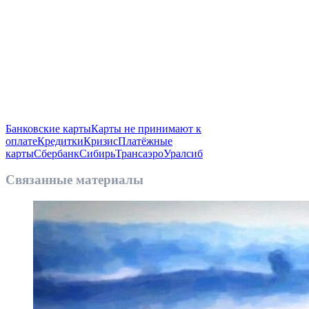
Банковские карты
Карты не принимают к
оплате
Кредитки
Кризис
Платёжные
карты
Сбербанк
Сибирь
Трансаэро
Уралсиб
Связанные материалы