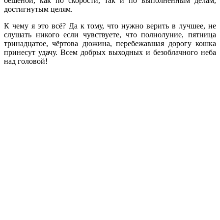
бешеной, как по скорости, так и по выполненным делам,
достигнутым целям.
К чему я это всё? Да к тому, что нужно верить в лучшее, не
слушать никого если чувствуете, что полнолуние, пятница
тринадцатое, чёртова дюжина, перебежавшая дорогу кошка
принесут удачу. Всем добрых выходных и безоблачного неба
над головой!