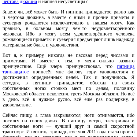
чёртова дюжина
и наплёл несусветицы?
Знаете ли, всё может быть. И пятница тринадцатое, равно как
и чёртова дюжина, а вместе с ними и прочие приметы и
суеверия рождаются исключительно в нашем мозгу. Как
правило, в больном мозгу чем-то неудовлетворённого
человека. Ибо в мозгу всем удовлетворённого человека
рождающиеся приметы и суеверия предвещают лишь надежду,
материальные блага и удовольствия.
Вот я, к примеру, никогда не пасовал перед числами и
приметами. И вместе с тем, у меня сильно развито
предчувствие. Ещё вчера предчувствовал, что
пятница
тринадцатое
принесёт мне фигову гору удовольствия и
достижения определённых целей. Так и получилось. Я
сегодня, в пятницу тринадцатое, объехал на своих
собственных ногах столько мест по делам, половину
Московской области исколесил, треть Москвы облазил. Но всё
в дело, всё в нужное русло, всё ещё раз подчеркну, в
удовольствие.
Сейчас пишу, а глаза закрываются, ноги отнимаются, ибо
носился на своих двоих. В пятницу метро, электрички и
собственные ноги — лучший друг и самый скоростной
транспорт. И пятница тринадцатое мая 2011 года стала просто