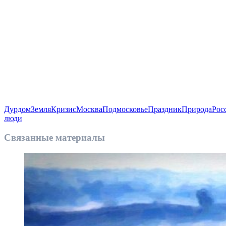
Дурдом
Земля
Кризис
Москва
Подмосковье
Праздник
Природа
Рос
люди
Связанные материалы