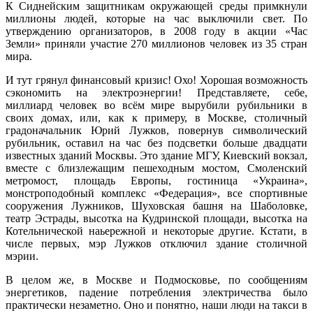
К Сиднейским защитникам окружающей среды примкнули
миллионы людей, которые на час выключили свет. По
утверждению организаторов, в 2008 году в акции «Час
Земли» приняли участие 270 миллионов человек из 35 стран
мира.
И тут грянул финансовый кризис! Охо! Хорошая возможность
сэкономить на электроэнергии! Представляете, себе,
миллиард человек во всём мире вырубили рубильники в
своих домах, или, как к примеру, в Москве, столичный
градоначальник Юрий Лужков, повернув символический
рубильник, оставил на час без подсветки больше двадцати
известных зданий Москвы. Это здание МГУ, Киевский вокзал,
вместе с близлежащим пешеходным мостом, Смоленский
метромост, площадь Европы, гостиница «Украина»,
монстроподобный комплекс «Федерация», все спортивные
сооружения Лужников, Шуховская башня на Шаболовке,
театр Эстрады, высотка на Кудринской площади, высотка на
Котельнической наьережной и некоторые другие. Кстати, в
числе первых, мэр Лужков отключил здание столичной
мэрии.
В целом же, в Москве и Подмосковье, по сообщениям
энергетиков, падение потребления электричества было
практически незаметно. Оно и понятно, наши люди на такси в