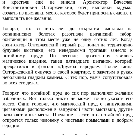
и крестьян ещё не видели. Архитектор Вячеслав
Константинович Олторжевский, отец выставки задумал
создать из выставки место, которое будет приносить счастье и
выполнять все желания.
Говорят, что за пять лет до открытия выставки на
останкинских болотах разогнали цыганский табор,
обитающий в этом месте уже не одну сотню лет. Когда
архитектор Олторжевский первый раз попал на территорию
будущей выставки, его неведомыми тропами занесло к
потайному пруду. По легенде, архитектору явилось
магическое видение, танец пятнадцати цыганок, который
превратился в фонтан «Дружба народов». После танца
Олторжевский очнулся в своей квартире, с зажатым в руках
небольшим гладким камнем. С тех пор, удача сопутствовала
во всех его делах.
Говорят, что потайной пруд до сих пор выполняет желания
избранных. Вот только никто не может точно указать его
место. Одни говорят, что магический пруд с танцующими
цыганками расположен в запрудной части выставки, другие
называют иные места. Предание гласит, что потайной пруд
откроется только человеку с чистыми помыслами и добрым
сердцем.