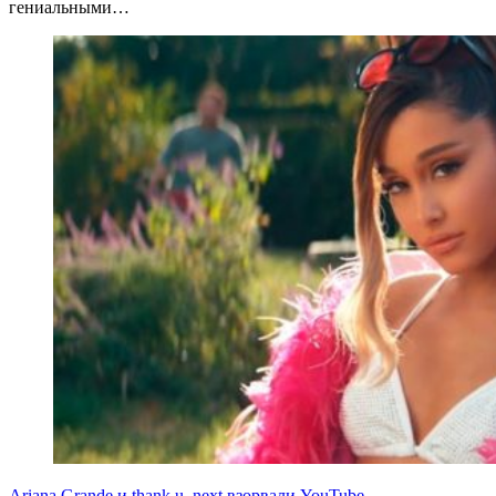
гениальными…
Ariana Grande и thank u, next взорвали YouTube