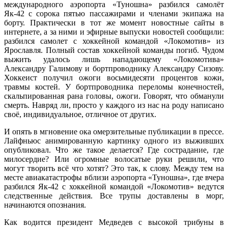
международного аэропорта «Туношна» разбился самолёт
Як-42 с сорока пятью пассажирами и членами экипажа на
борту. Практически в тот же момент новостные сайты в
интернете, а за ними и эфирные выпуски новостей сообщили:
разбился самолет с хоккейной командой «Локомотив» из
Ярославля. Полный состав хоккейной команды погиб. Чудом
выжить удалось лишь нападающему «Локомотива»
Александру Галимову и бортпроводнику Александру Сизову.
Хоккеист получил ожоги восьмидесяти процентов кожи,
травмы костей. У бортпроводника переломы конечностей,
скальпированная рана головы, ожоги. Говорят, что обманули
смерть. Навряд ли, просто у каждого из нас на роду написано
своё, индивидуальное, отличное от других.
И опять в мгновение ока омерзительные публикации в прессе.
Лайфньюс анимированную картинку одного из выживших
опубликовал. Что же такое делается? Где сострадание, где
милосердие? Или огромные волосатые руки решили, что
могут творить всё что хотят? Это так, к слову. Между тем на
месте авиакатастрофы вблизи аэропорта «Туношна», где вчера
разбился Як-42 с хоккейной командой «Локомотив» ведутся
следственные действия. Все трупы доставлены в морг,
начинаются опознания.
Как водится президент Медведев с высокой трибуны в