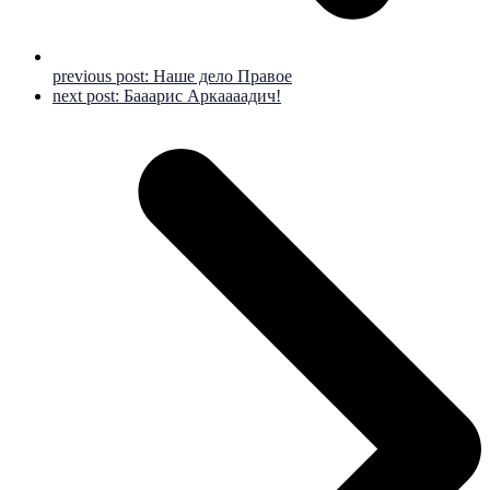
previous post:
Наше дело Правое
next post:
Бааарис Аркаааадич!