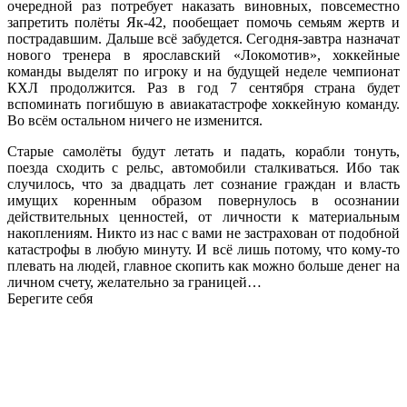
очередной раз потребует наказать виновных, повсеместно
запретить полёты Як-42, пообещает помочь семьям жертв и
пострадавшим. Дальше всё забудется. Сегодня-завтра назначат
нового тренера в ярославский «Локомотив», хоккейные
команды выделят по игроку и на будущей неделе чемпионат
КХЛ продолжится. Раз в год 7 сентября страна будет
вспоминать погибшую в авиакатастрофе хоккейную команду.
Во всём остальном ничего не изменится.
Старые самолёты будут летать и падать, корабли тонуть,
поезда сходить с рельс, автомобили сталкиваться. Ибо так
случилось, что за двадцать лет сознание граждан и власть
имущих коренным образом повернулось в осознании
действительных ценностей, от личности к материальным
накоплениям. Никто из нас с вами не застрахован от подобной
катастрофы в любую минуту. И всё лишь потому, что кому-то
плевать на людей, главное скопить как можно больше денег на
личном счету, желательно за границей…
Берегите себя