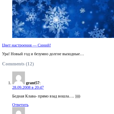
Цвет настроения — Синий!
Ура! Новый год и безумно долгие выходные…
Comments (12)
grant57
:
28.09.2008 в 20:47
Бедная Клава- прямо взад вошла…. ))))
Ответить