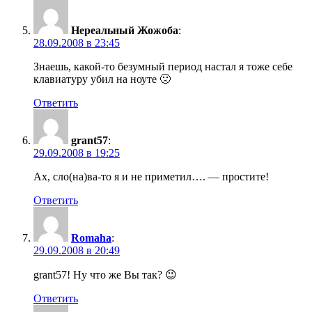
Нереальный Жожоба
:
28.09.2008 в 23:45
Знаешь, какой-то безумный период настал я тоже себе
клавиатуру убил на ноуте 🙁
Ответить
grant57
:
29.09.2008 в 19:25
Ах, сло(на)ва-то я и не приметил…. — простите!
Ответить
Romaha
:
29.09.2008 в 20:49
grant57! Ну что же Вы так? 😉
Ответить