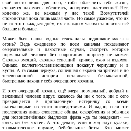
своё место лишь для того, чтобы облегчить тебе жизнь,
старается нахамить, обсчитать, испортить настроение? Нет,
конечно же, не каждый у нас такой. Возмутителей
спокойствия пока лишь малая часть. Но самое ужасное, что их
не то что с каждым днём, их с каждым часом становится всё
больше и больше.
Может быть наши родные телеканалы подливают масла в
огонь? Ведь ежедневно по всем каналам показывают
омерзительные и пакостные случаи, смотреть которые
нормальный человек без содрогания попросту не может.
Сколько эмоций, сколько сенсаций, криков, охов и вздохов.
Однако, коллеги-телевизионщики покажут чернушку и в
кусты. А та самая чернуха, сошедшая с экрана на зрителя и по
телевизионной истории оставшаяся безнаказанной,
быстренько находит себя очередного хозяина.
И этот очередной хозяин, ещё вчера нормальный, добрый и
вежливый человек вдруг, казалось бы ни с того, ни с сего
превращается в припадочную истеричку со всеми
вытекающими из этого последствиями. И ладно, если эти
последствия лишь словесные обиды, оскорбления и обычная
для новоиспечённых быдлонов фраза «да ты неадекват» —
язык, он без костей. А что делать, если в ход идут кулаки,
травматическое оружие, бейсбольные биты. Кто может