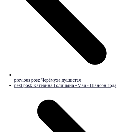
previous post:
Черёмуха душистая
next post:
Катерина Голицына «Май» Шансон года