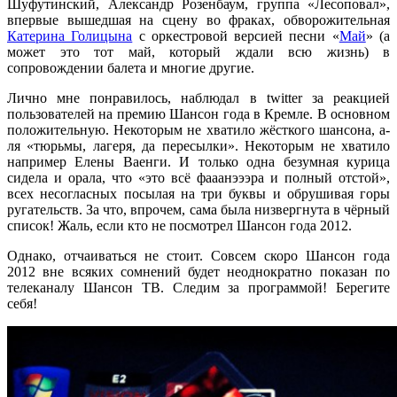
Шуфутинский, Александр Розенбаум, группа «Лесоповал»,
впервые вышедшая на сцену во фраках, обворожительная
Катерина Голицына
с оркестровой версией песни «
Май
» (а
может это тот май, который ждали всю жизнь) в
сопровождении балета и многие другие.
Лично мне понравилось, наблюдал в twitter за реакцией
пользователей на премию Шансон года в Кремле. В основном
положительную. Некоторым не хватило жёсткого шансона, а-
ля «тюрьмы, лагеря, да пересылки». Некоторым не хватило
например Елены Ваенги. И только одна безумная курица
сидела и орала, что «это всё фааанэээра и полный отстой»,
всех несогласных посылая на три буквы и обрушивая горы
ругательств. За что, впрочем, сама была низвергнута в чёрный
список! Жаль, если кто не посмотрел Шансон года 2012.
Однако, отчаиваться не стоит. Совсем скоро Шансон года
2012 вне всяких сомнений будет неоднократно показан по
телеканалу Шансон ТВ. Следим за программой! Берегите
себя!