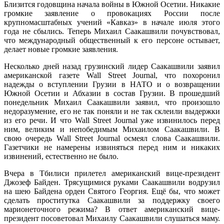
Близится годовщина начала войны в Южной Осетии. Никакие
громкие заявление о провокациях России после
крупномасштабных учений «Кавказ» в начале июля этого
года не сбылись. Теперь Михаил Саакашвили почувствовал,
что международный общественный к его персоне остывает,
делает новые громкие заявления.
Несколько дней назад грузинский лидер Саакашвили заявил
американской газете Wall Street Journal, что похоронил
надежды о вступлении Грузии в НАТО и о возвращении
Южной Осетии и Абхазии в состав Грузии. В прошедший
понедельник Михаил Саакашвили заявил, что произошло
недоразумение, его не так поняли и не так склеили выдержки
из его речи. И что Wall Street Journal уже извинилось перед
ним, великим и непобедимым Михаилом Саакашвили. В
свою очередь Wall Street Journal осмеял слова Саакашвили.
Газетчики не намерены извиняться перед ним и никаких
извинений, естественно не было.
Вчера в Тбилиси прилетел американский вице-президент
Джозеф Байден. Трясущимися руками Саакашвили водрузил
на шею Байдена орден Святого Георгия. Ещё бы, что может
сделать проститутка Саакашвили за поддержку своего
марионеточного режима? В ответ американский вице-
президент посоветовал Михаилу Саакашвили слушаться маму.