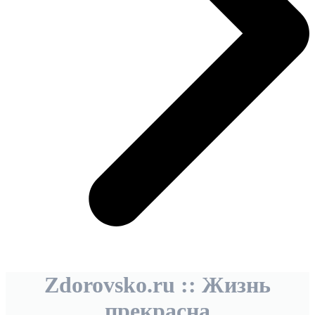
Zdorovsko.ru :: Жизнь
прекрасна