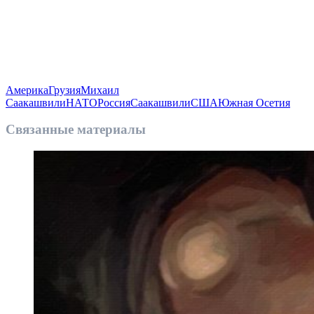
Америка
Грузия
Михаил
Саакашвили
НАТО
Россия
Саакашвили
США
Южная Осетия
Связанные материалы